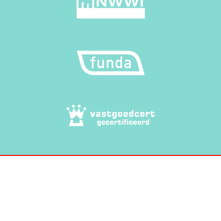
© 2026 DAAN Makelaardij
. Alle rechten
voorbehouden. |
Privacy policy
Voorwaarden
Cookiebeleid
Powered by
MTMO