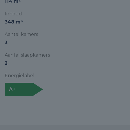
114 m²
Inhoud
348 m³
Aantal kamers
3
Aantal slaapkamers
2
Energielabel
A+