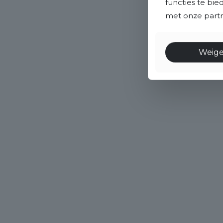
functies te bi
met onze partne
Weig