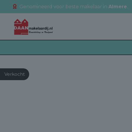
Genomineerd voor beste makelaar in
Almere
.
Verkocht