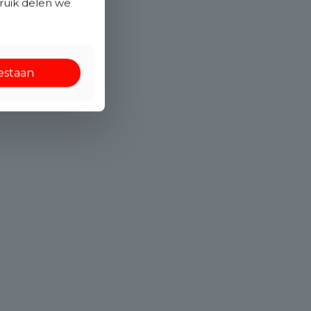
bruik delen we
oestaan