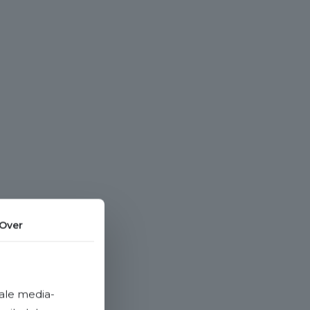
Over
ale media-