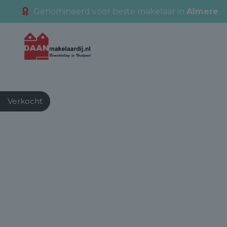
Genomineerd voor beste makelaar in
Almere
.
Verkocht