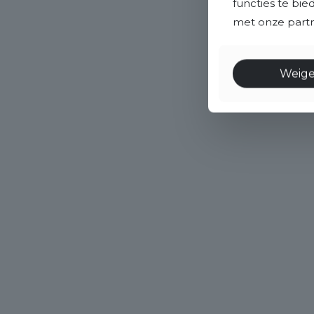
functies te bi
met onze partne
Weig