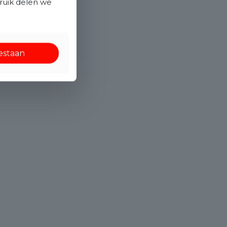
bruik delen we
oestaan