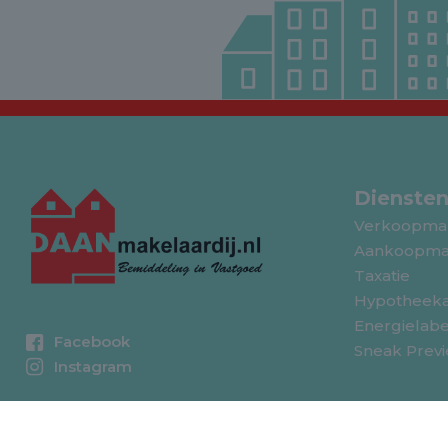
Dienste
Verkoopma
Aankoopma
Taxatie
Hypotheeka
Energielabe
Facebook
Sneak Prev
Instagram