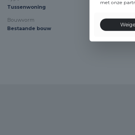
met onze partne
Tussenwoning
Bouwvorm
Weig
Bestaande bouw