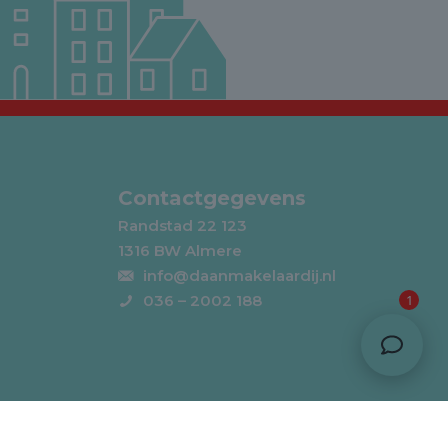
Contactgegevens
Randstad 22 123
1316 BW Almere
info@daanmakelaardij.nl
1
036 – 2002 188