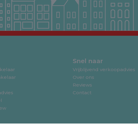
n
Snel naar
kelaar
Vrijblijvend verkoopadvies
kelaar
Over ons
Reviews
dvies
Contact
l
iew