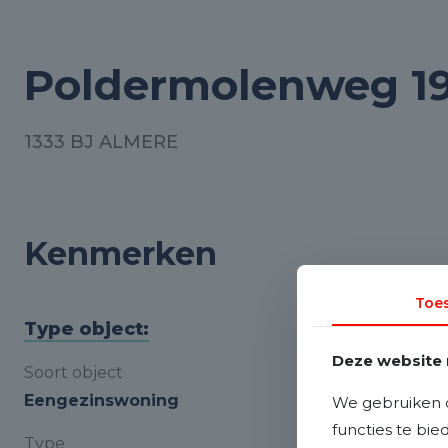
Poldermolenweg 1
1333 BJ ALMERE
Kenmerken
Toe
Type object:
Deze website 
Soort object
Eengezinswoning
We gebruiken c
functies te bi
Type