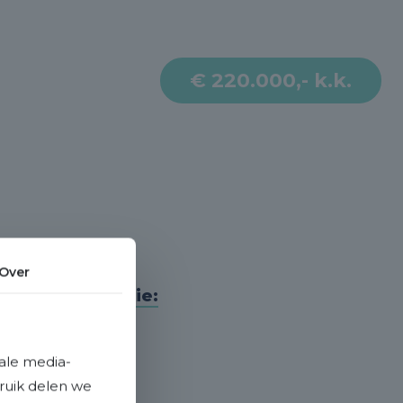
€ 220.000,- k.k.
Over
Meer informatie:
Garage
Geen garage
ale media-
bruik delen we