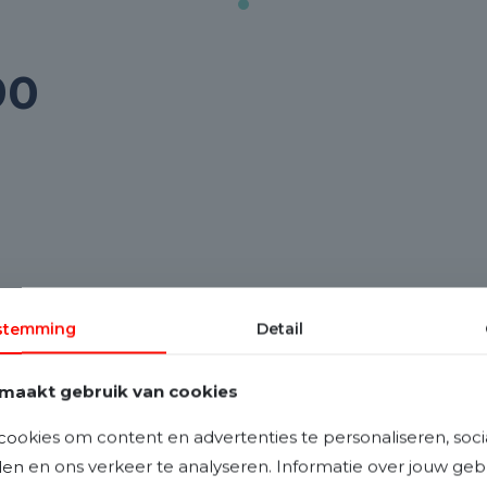
90
stemming
Detail
Grootte & aantal kamers:
maakt gebruik van cookies
Perceeloppervlakte
112 m²
ookies om content en advertenties te personaliseren, soci
eden en ons verkeer te analyseren. Informatie over jouw ge
Woonoppervlakte