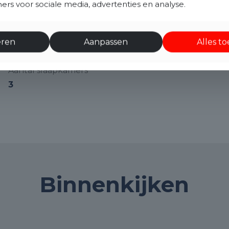
rs voor sociale media, advertenties en analyse.
112 m²
Aantal kamers
eren
Aanpassen
Alles t
4
Aantal slaapkamers
3
Binnenkijken