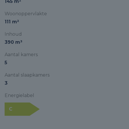
145 m²
Woonoppervlakte
111 m²
Inhoud
390 m³
Aantal kamers
5
Aantal slaapkamers
3
Energielabel
C