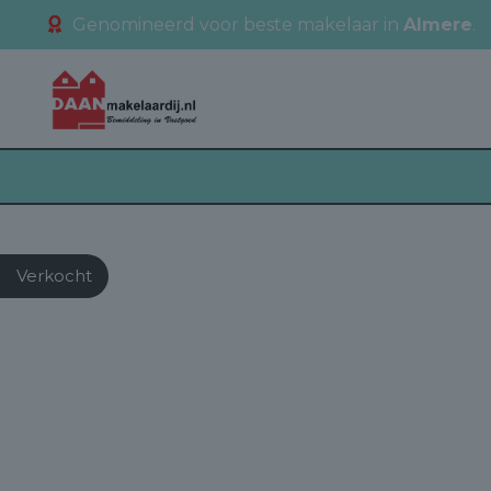
Genomineerd voor beste makelaar in
Almere
.
Verkocht