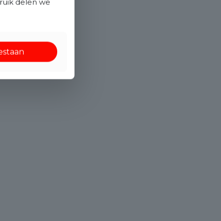
bruik delen we
oestaan