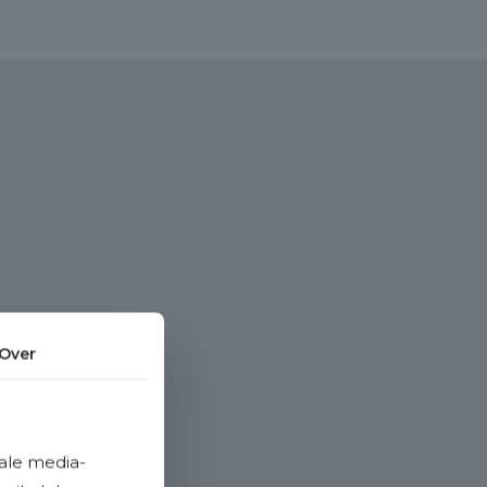
Over
ale media-