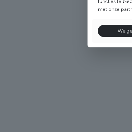
functies te bi
met onze partne
Weig